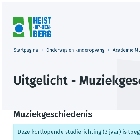
Naar inhoud
Heist-op-den-Berg
Startpagina
Onderwijs en kinderopvang
Academie M
Uitgelicht - Muziekge
Muziekgeschiedenis
Deze kortlopende studierichting (3 jaar) is toe