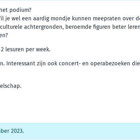
p het podium?
il je wel een aardig mondje kunnen meepraten over de
g, culturele achtergronden, beroemde figuren beter ler
den?
 2 lesuren per week.
. Interessant zijn ook concert- en operabezoeken die
elschap.
ber 2023.