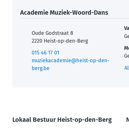
Contact
Academie Muziek-Woord-Dans
V
Adres
Oude Godstraat 8
G
,
2220
Heist-op-den-Berg
M
Tel.
015 46 17 01
G
E-mail
muziekacademie
@
heist-op-den-
A
berg.be
Lokaal Bestuur Heist-op-den-Berg
N