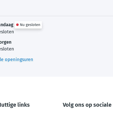
andaag
Nu gesloten
esloten
orgen
esloten
Academie Muziek-Woord-Dans
lle openingsuren
uttige links
Volg ons op sociale