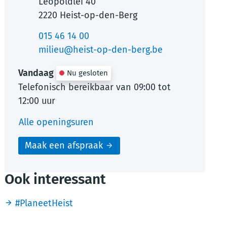
Adres
Leopoldlei 40
,
2220
Heist-op-den-Berg
Tel.
015 46 14 00
E-mail
milieu
@
heist-op-den-berg.be
Vandaag
Nu gesloten
Telefonisch bereikbaar van
09:00
tot
12:00
uur
Milieu en Klimaat
Alle openingsuren
Maak een afspraak
Ook interessant
#PlaneetHeist