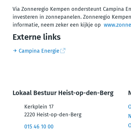
Via Zonneregio Kempen ondersteunt Campina Ene
investeren in zonnepanelen. Zonneregio Kempen 
informatie, neem zeker een kijkje op
www.zonne
Externe links
Campina Energie
Lokaal Bestuur Heist-op-den-Berg
N
Kerkplein 17
O
,
2220
Heist-op-den-Berg
N
O
Tel.
015 46 10 00