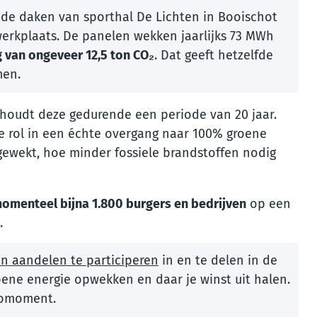
de daken van sporthal De Lichten in Booischot
erkplaats. De panelen wekken jaarlijks 73 MWh
 van ongeveer 12,5 ton CO₂
. Dat geeft hetzelfde
men.
houdt deze gedurende een periode van 20 jaar.
e rol in een échte overgang naar 100% groene
gewekt, hoe minder fossiele brandstoffen nodig
omenteel bijna 1.800 burgers en bedrijven
op een
.
n aandelen te participeren
in en te delen in de
roene energie opwekken en daar je winst uit halen.
nfomoment.