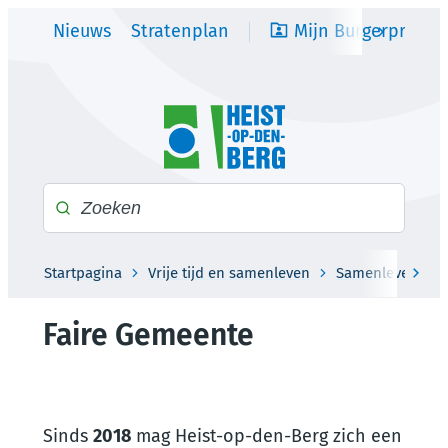
Naar inhoud
Nieuws
Stratenplan
Mijn Burgerprofiel
scroll na
Heist-op-den-Berg
Waarmee kunnen we jou helpen?
Startpagina
Vrije tijd en samenleven
Samenleven
scro
Faire Gemeente
Sinds
2018
mag Heist-op-den-Berg zich een