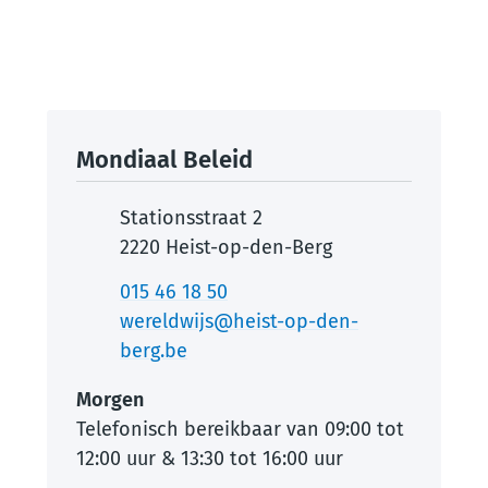
Contact
Mondiaal Beleid
Adres
Stationsstraat 2
,
2220
Heist-op-den-Berg
Tel.
015 46 18 50
E-mail
wereldwijs
@
heist-op-den-
berg.be
Morgen
Telefonisch bereikbaar van
09:00
tot
12:00
uur
&
13:30
tot
16:00
uur