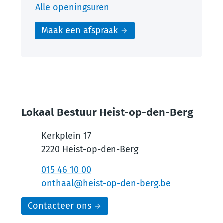
Mondiaal Beleid
Alle openingsuren
Maak een afspraak
Lokaal Bestuur Heist-op-den-Berg
Kerkplein 17
,
2220
Heist-op-den-Berg
Tel.
015 46 10 00
E-mail
onthaal
@
heist-op-den-berg.be
Contacteer ons