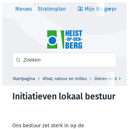
Naar inhoud
Nieuws
Stratenplan
Mijn Burgerprofiel
scroll na
Heist-op-den-Berg
Waarmee kunnen we jou helpen?
Startpagina
Afval, natuur en milieu
Dieren en dierenw
scro
Initiatieven lokaal bestuur
Ons bestuur zet sterk in op de