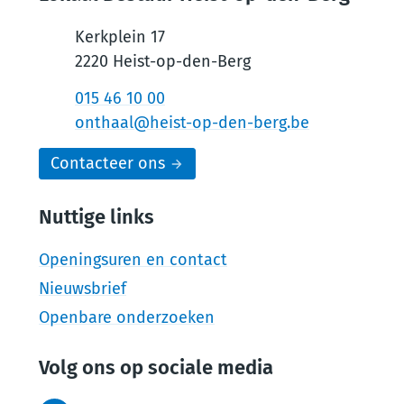
Kerkplein 17
,
2220
Heist-op-den-Berg
Tel.
015 46 10 00
E-mail
onthaal
@
heist-op-den-berg.be
Contacteer ons
Nuttige links
Openingsuren en contact
Nieuwsbrief
Openbare onderzoeken
Volg ons op sociale media