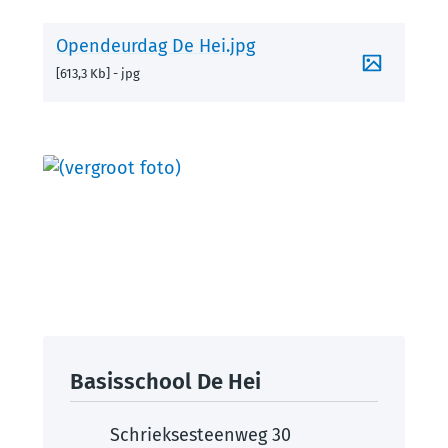
Opendeurdag De Hei.jpg
613,3 Kb
jpg
Contact
Basisschool De Hei
Adres
Schrieksesteenweg 30