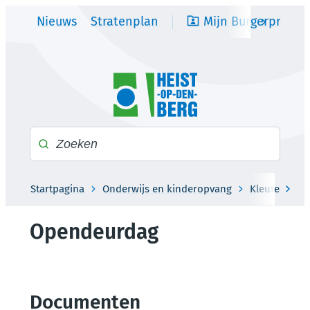
Naar inhoud
Nieuws
Stratenplan
Mijn Burgerprofiel
scroll na
Heist-op-den-Berg
Waarmee kunnen we jou helpen?
Startpagina
Onderwijs en kinderopvang
Kleuter- en 
scro
Opendeurdag
Documenten