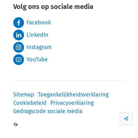
Volg ons op sociale media
Facebook
LinkedIn
Instagram
YouTube
Sitemap
Toegankelijkheidsverklaring
Cookiebeleid
Privacyverklaring
Gedragscode sociale media
Deel
LCP nv 2026 ©