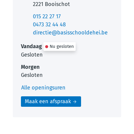
,
2221
Booischot
Tel.
015 22 27 17
Gsm
0473 32 44 48
E-mail
directie
@
basisschooldehei.be
Vandaag
Nu gesloten
Gesloten
Morgen
Gesloten
Basisschool De Hei
Alle openingsuren
Maak een afspraak