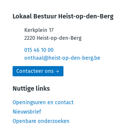
Lokaal Bestuur Heist-op-den-Berg
Kerkplein 17
,
2220
Heist-op-den-Berg
Tel.
015 46 10 00
E-mail
onthaal
@
heist-op-den-berg.be
Contacteer ons
Nuttige links
Openingsuren en contact
Nieuwsbrief
Openbare onderzoeken