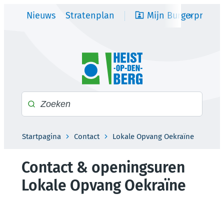
Naar inhoud
Nieuws
Stratenplan
Mijn Burgerprofiel
scroll na
Heist-op-den-Berg
Waarmee kunnen we jou helpen?
Startpagina
Contact
Lokale Opvang Oekraïne
Contact & openingsuren
Lokale Opvang Oekraïne