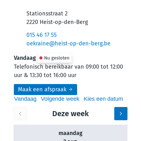
Contact
Adres
Stationsstraat 2
,
2220
Heist-op-den-Berg
Tel.
015 46 17 55
E-mail
oekraine
@
heist-op-den-berg.be
Vandaag
Nu gesloten
Telefonisch bereikbaar van
09:00
tot
12:00
uur
&
13:30
tot
16:00
uur
Maak een afspraak
Openingsuren
Vandaag
Volgende week
Kies een datum
Deze week
Bekijk openingsuren van de week hiervoor
Bekijk 
maandag